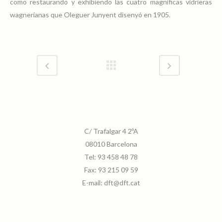
como restaurando y exhibiendo las cuatro magníficas vidrieras
wagnerianas que Oleguer Junyent disenyó en 1905.
C/ Trafalgar 4 2ºA
08010 Barcelona
Tel:
93 458 48 78
Fax:
93 215 09 59
E-mail:
dft@dft.cat