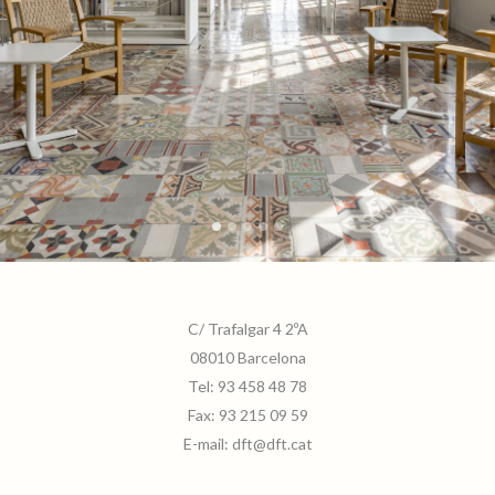
C/ Trafalgar 4 2ºA
08010 Barcelona
Tel:
93 458 48 78
Fax:
93 215 09 59
E-mail:
dft@dft.cat