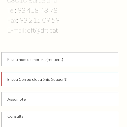
08010 Barcelona
Tel:
93 458 48 78
Fax:
93 215 09 59
E-mail:
dft@dft.cat