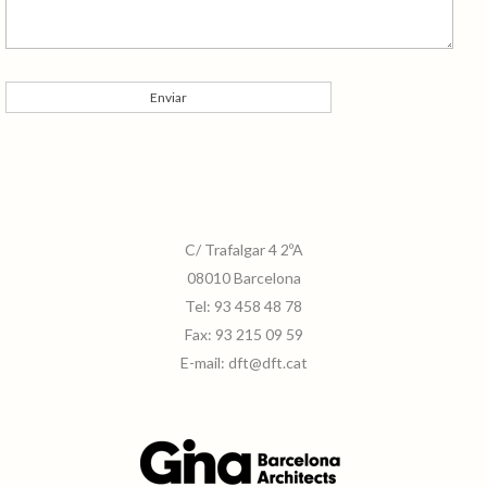
C/ Trafalgar 4 2ºA
08010 Barcelona
Tel:
93 458 48 78
Fax:
93 215 09 59
E-mail:
dft@dft.cat