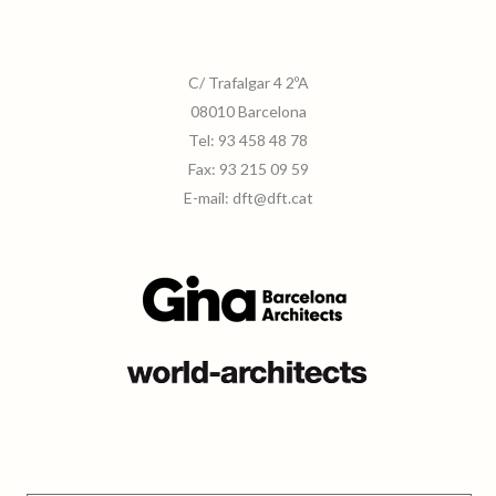
C/ Trafalgar 4 2ºA
08010 Barcelona
Tel:
93 458 48 78
Fax:
93 215 09 59
E-mail:
dft@dft.cat