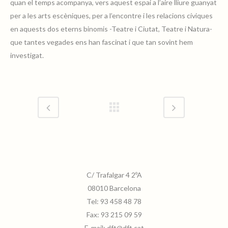
quan el temps acompanya, vers aquest espai a l’aire lliure guanyat
per a les arts escèniques, per a l’encontre i les relacions cíviques
en aquests dos eterns binomis -Teatre i Ciutat, Teatre i Natura-
que tantes vegades ens han fascinat i que tan sovint hem
Teatro-Municipal-de-Santa-
Perpetua-de-la-Mogoda-05
investigat.
C/ Trafalgar 4 2ºA
08010 Barcelona
Tel:
93 458 48 78
Fax:
93 215 09 59
E-mail:
dft@dft.cat