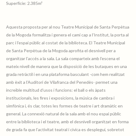
Superfície: 2.385m²
Aquesta proposta per al nou Teatre Municipal de Santa Perpètua
Teatro-Municipal-de-Santa-
de la Mogoda formalitza i genera el camí cap a l’Institut, la porta al
Perpetua-de-la-Mogoda-03
parc i l’espai públic al costat de la biblioteca. El Teatre Municipal
de Santa Perpètua de la Mogoda aprofita el desnivell per a
organitzar l’accés a la sala. La sala comparteix amb l’escena el
mateix nivell de manera que la disposició de les butaques en una
grada retràctil i en una plataforma basculant -com hem realitzat
Teatro-Municipal-de-Santa-
Perpetua-de-la-Mogoda-04
amb èxit a l’Auditori de Vilafranca del Penedès- permet una
increïble multitud d’usos i funcions: el ball o els àpats
institucionals, les fires i exposicions, la música de cambra i
simfònica i, és clar, totes les formes de teatre i art dramàtic en
general. La connexió natural de la sala amb el nou espai públic
Teatro-Municipal-de-Santa-
entre la biblioteca i el teatre, amb el desnivell organitzat en forma
Perpetua-de-la-Mogoda-06
de grada fa que l’activitat teatral i cívica es desplegui, sobretot