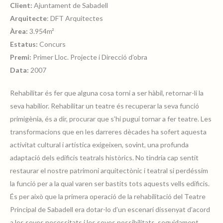
Client:
Ajuntament de Sabadell
Arquitecte
: DFT Arquitectes
Àrea:
3.954m²
Estatus:
Concurs
Premi:
Primer Lloc. Projecte i Direcció d’obra
Data:
2007
Rehabilitar és fer que alguna cosa torni a ser hàbil, retornar-li la
seva habilior. Rehabilitar un teatre és recuperar la seva funció
primigènia, és a dir, procurar que s’hi pugui tornar a fer teatre. Les
transformacions que en les darreres dècades ha sofert aquesta
activitat cultural i artística exigeixen, sovint, una profunda
adaptació dels edificis teatrals històrics. No tindria cap sentit
restaurar el nostre patrimoni arquitectònic i teatral si perdéssim
la funció per a la qual varen ser bastits tots aquests vells edificis.
És per això que la primera operació de la rehabilitació del Teatre
Principal de Sabadell era dotar-lo d’un escenari dissenyat d’acord
a les seves necessitats i les seves possibilitats, seguidament