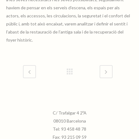
havíem de pensar en els serveis d’escena, els espais per als
actors, els accessos, les circulacions, la seguretat i el confort del
públic i, amb tot això encaixat, varem analitzar i definir el sentit i
l’abast de la restauració de l’antiga sala i de la recuperació del
foyer històric.
C/ Trafalgar 4 2ºA
08010 Barcelona
Tel:
93 458 48 78
Fax:
93 215 09 59