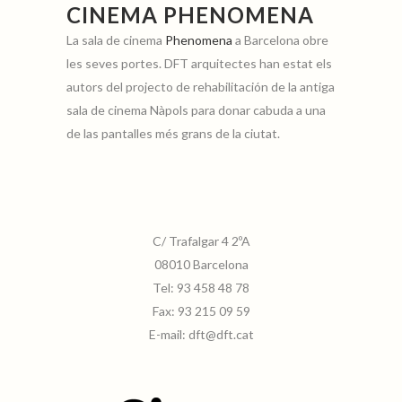
CINEMA PHENOMENA
La sala de cinema
Phenomena
a Barcelona obre
les seves portes. DFT arquitectes han estat els
autors del projecto de rehabilitación de la antiga
sala de cinema Nàpols para donar cabuda a una
de las pantalles més grans de la ciutat.
C/ Trafalgar 4 2ºA
08010 Barcelona
Tel:
93 458 48 78
Fax:
93 215 09 59
E-mail:
dft@dft.cat