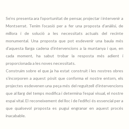
Se’ns presenta ara l’oportunitat de pensar, projectar i intervenir a
Montserrat. Tenim l’ocasió per a fer una proposta d’anàlisi, de
abadia_montserrat_06
millora i de solució a les necessitats actuals del recinte
monumental. Una proposta que pot esdevenir una baula més
d’aquesta llarga cadena d’intervencions a la muntanya i que, en
cada moment, ha sabut trobar la resposta més adient i
proporcionada a les noves necessitats.
Construïm sobre el que ja ha estat construït i les nostres obres
abadia_montserrat_05
s’incorporen a aquest pòsit que conforma el nostre entorn, els
projectes esdevenen una peça més del reguitzell d’intervencions
que al llarg del temps modifica i determina l’espai visual, el nostre
espai vital. El reconeixement del lloc i de l’edifici és essencial per a
que qualsevol proposta es pugui engranar en aquest procés
abadia_montserrat_01
inacabable.