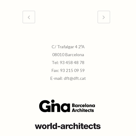
abadia_montserrat_02
C/ Trafalgar 4 2ºA
08010 Barcelona
Tel:
93 458 48 78
Fax:
93 215 09 59
abadia_montserrat_03
E-mail:
dft@dft.cat
abadia_montserrat_04