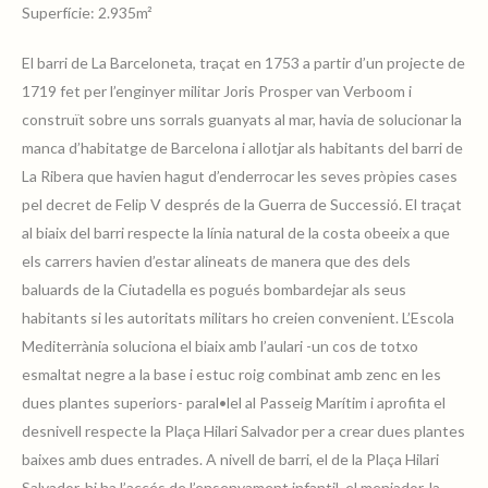
Superfície: 2.935m²
El barri de La Barceloneta, traçat en 1753 a partir d’un projecte de
1719 fet per l’enginyer militar Joris Prosper van Verboom i
escola_mediterrania_4
construït sobre uns sorrals guanyats al mar, havia de solucionar la
manca d’habitatge de Barcelona i allotjar als habitants del barri de
La Ribera que havien hagut d’enderrocar les seves pròpies cases
pel decret de Felip V després de la Guerra de Successió. El traçat
al biaix del barri respecte la línia natural de la costa obeeix a que
els carrers havien d’estar alineats de manera que des dels
escola_mediterrania_2
baluards de la Ciutadella es pogués bombardejar als seus
habitants si les autoritats militars ho creien convenient. L’Escola
Mediterrània soluciona el biaix amb l’aulari -un cos de totxo
esmaltat negre a la base i estuc roig combinat amb zenc en les
dues plantes superiors- paral•lel al Passeig Marítim i aprofita el
Escola-de-la-Mediterrania-de-la-
desnivell respecte la Plaça Hilari Salvador per a crear dues plantes
Barceloneta-04
baixes amb dues entrades. A nivell de barri, el de la Plaça Hilari
Salvador, hi ha l’accés de l’ensenyament infantil, el menjador, la