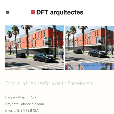
escola_mediterrania_1
Escola La Mediterrània de La Barceloneta
Passeig Marítim 1-7
escola_mediterrania_3
Projecte i direcció d’obra
Client: GISA i BIMSA