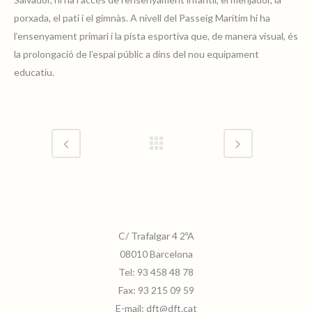
porxada, el pati i el gimnàs. A nivell del Passeig Marítim hi ha
l’ensenyament primari i la pista esportiva que, de manera visual, és
la prolongació de l’espai públic a dins del nou equipament
Escola-de-la-Mediterrania-de-la-
educatiu.
Barceloneta-03
escola_mediterrania_planta
C/ Trafalgar 4 2ºA
08010 Barcelona
escola_mediterrania_planta_02
Tel:
93 458 48 78
Fax:
93 215 09 59
E-mail:
dft@dft.cat