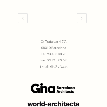
Plaza-civica-de-la-UAB-01
C/ Trafalgar 4 2ºA
08010 Barcelona
Tel:
93 458 48 78
Fax:
93 215 09 59
E-mail:
dft@dft.cat