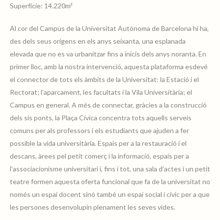
Superfície: 14.220m²
Al cor del Campus de la Universitat Autònoma de Barcelona hi ha,
des dels seus orígens en els anys seixanta, una esplanada
plazacivica05
elevada que no es va urbanitzar fins a inicis dels anys noranta. En
primer lloc, amb la nostra intervenció, aquesta plataforma esdevé
el connector de tots els àmbits de la Universitat: la Estació i el
Rectorat; l’aparcament, les facultats i la Vila Universitària; el
Campus en general. A més de connectar, gràcies a la construcció
dels sis ponts, la Plaça Cívica concentra tots aquells serveis
plazacivica01
comuns per als professors i els estudiants que ajuden a fer
possible la vida universitària. Espais per a la restauració i el
descans, àrees pel petit comerç i la informació, espais per a
l’associacionisme universitari i, fins i tot, una sala d’actes i un petit
teatre formen aquesta oferta funcional que fa de la universitat no
plazacivica03
només un espai docent sinó també un espai social i cívic per a que
les persones desenvolupin plenament les seves vides.