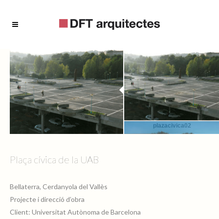
plazacivica02
Plaça cívica de la UAB
Bellaterra, Cerdanyola del Vallès
plazacivica04
Projecte i direcció d’obra
Client: Universitat Autònoma de Barcelona