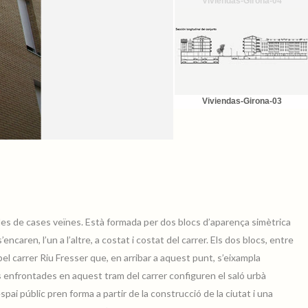
Viviendas-Girona-04
Viviendas-Girona-03
es de cases veïnes. Està formada per dos blocs d’aparença simètrica
ncaren, l’un a l’altre, a costat i costat del carrer. Els dos blocs, entre
 pel carrer Riu Fresser que, en arribar a aquest punt, s’eixampla
s enfrontades en aquest tram del carrer configuren el saló urbà
espai públic pren forma a partir de la construcció de la ciutat i una