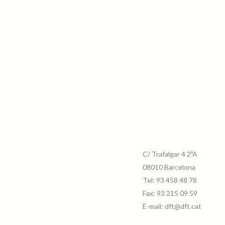
C/ Trafalgar 4 2ºA
08010 Barcelona
Tel:
93 458 48 78
Fax:
93 215 09 59
E-mail:
dft@dft.cat