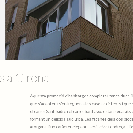
s a Girona
Aquesta promoció d’habitatges completa i tanca dues ill
que s’adapten i s’entreguen a les cases existents i que s’e
el carrer Sant Isidre i el carrer Santiago, estan separats
formant un deliciós saló urbà. Les façanes dels dos bloc
atorgant-li un caràcter elegant i serè, cívic i endreçat. L’