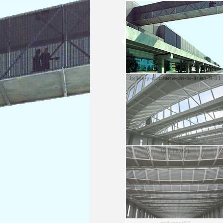
taller-y-cochera-de-la-linea-9-01
tallerzal01