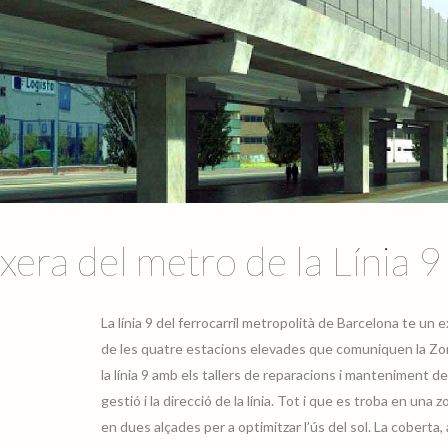
txera del metro de la Línia 9
La línia 9 del ferrocarril metropolità de Barcelona te un e
de les quatre estacions elevades que comuniquen la Zona
la línia 9 amb els tallers de reparacions i manteniment de
gestió i la direcció de la línia. Tot i que es troba en una
en dues alçades per a optimitzar l’ús del sol. La cobert