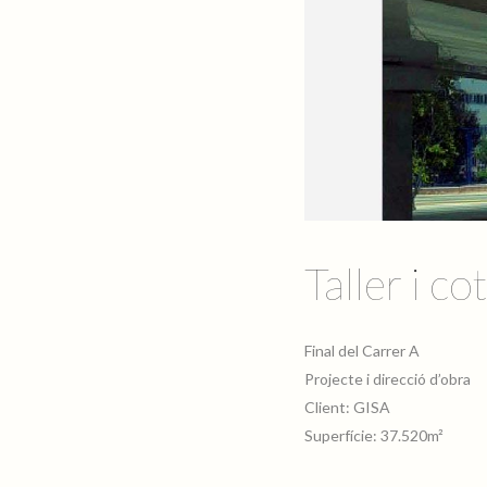
Taller i co
Final del Carrer A
Projecte i direcció d’obra
Client: GISA
Superfície: 37.520m²