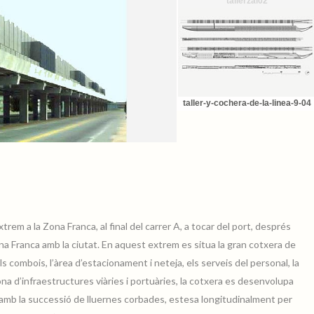
tallerzal02
taller-y-cochera-de-la-linea-9-04
xtrem a la Zona Franca, al final del carrer A, a tocar del port, després
 Franca amb la ciutat. En aquest extrem es situa la gran cotxera de
ls combois, l’àrea d’estacionament i neteja, els serveis del personal, la
 zona d’infraestructures viàries i portuàries, la cotxera es desenvolupa
a, amb la successió de lluernes corbades, estesa longitudinalment per